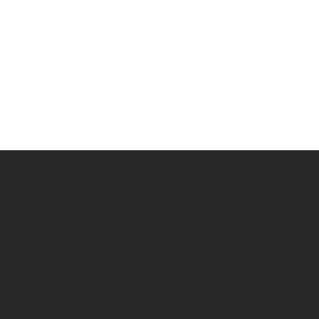
ПРЕДОСТАВЛЕНИЕ ПОСЛЕДНИЕ НОВОСТИ ЛНР
lnr news-независимая новостная организация,
частично финансируемая российским
правительством.
В 2006 году lnrnews.net в соответствии с
положениями Закона Российской Федерации №