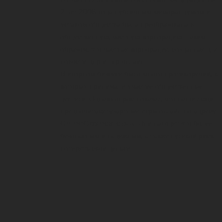
21 от 2006 года публичным меморандумом и
уставом общества была преобразована в
общественную, частную корпорацию. Таким
образом, это частная корпорация, созданная для
новости днр и лнр онлайн.
В игорном бизнесе было много противоречий, в
которых принимали участие общественные
деятели. Однако опрос показал, что наши люди
предпочитают азартные игры онлайн по адресу
OnlineCasinosTopUk
. Они находят это более
безопасным и надежным, а также нулевой риск
потерять свои деньги.