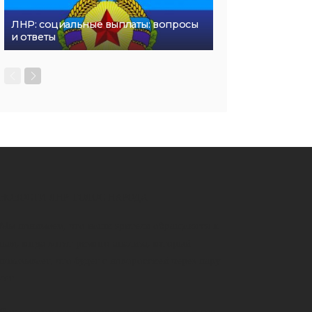
ЛНР: социальные выплаты: вопросы
и ответы
НОВОСТИ ЛНР-ГОЛОС НАРОДА
Мы понимаем, что наши зрители обращаются к
нам, когда хотят резкого анализа, который
показывает, что будет с новороссией через пару
лет.
Вот почему наши истории о новости днр и лнр