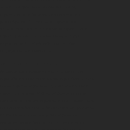
онлайн построены на основе честности,
справедливости, баланса, независимости и
разнообразия. Это черты, которые строят
больше, чем просто отличные истории — они
строят доверие — создавая связь, которую
журналисты lnr news работают, чтобы
поддерживать и укреплять.
Развлекательная секция
Релакс, играя в самые увлекательные онлайн-
игры. Убейте некоторое время, играя бесплатно в
самые горячие игры казино, и испытайте свою
удачу.
Платформа RealNoDeposits
приведет
вас прямо к лучшим играм казино и покажет вам,
как погасить бонусы на бездепозитные депозиты,
чтобы вы могли наслаждаться играми на
реальные деньги бесплатно. Поторопитесь и
возьмите самые фантастические бонусные