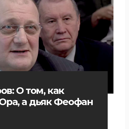
в: О том, как
Юра, а дьяк Феофан