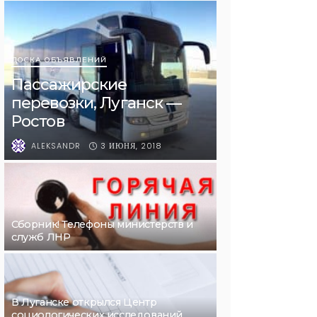
ДОСКА ОБЪЯВЛЕНИЙ
Пассажирские
перевозки, Луганск —
Ростов
3 ИЮНЯ, 2018
ALEKSANDR
Сборник! Телефоны министерств и
служб ЛНР
В Луганске открылся Центр
социологических исследований