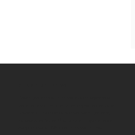
УПРАВЛЕНИЕ LNR NEWS
Совет директоров lnr news издает директивы,
решения и соответствующие нормативные акты.
новости ЛНР являются частью растущей сети,
включающей более 10 каналов и подразделений.
Запущенный в 1996 году, lnrnews.net был