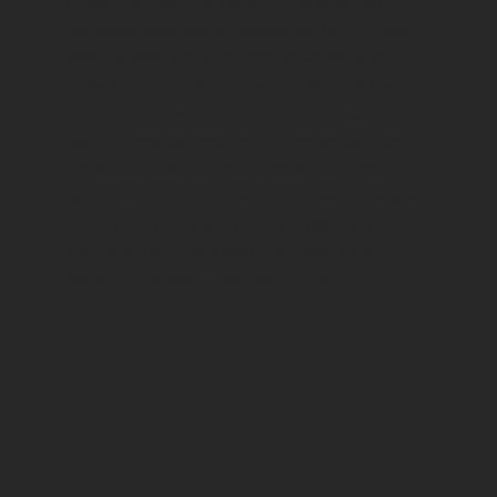
первым независимым новостным каналом в
арабском мире, посвященным предоставлению
всесторонних новости лнр русская весна и
живым дебатам. Все инновации, которые мы
привнесли в новостную индустрию Украины,
были бы невозможны при поддержке частных
лиц и компаний, которые верили в нас и делали
денежные пожертвования. Отличным примером
является
этот игровой сайт
, который вы можете
посетить и получить бонус, который позволит
вам играть в игры казино бесплатно.