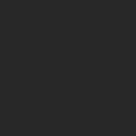
Российской Федерации № 21 от 2006 года публичным
меморандумом и уставом общества была преобразована в
общественную, частную корпорацию. Таким образом, это
частная корпорация, созданная для новости днр и лнр онлайн.
В игорном бизнесе было много противоречий, в которых
принимали участие общественные деятели. Однако опрос
показал, что наши люди предпочитают азартные игры онлайн по
адресу
OnlineCasinosTopUk
. Они находят это более
безопасным и надежным, а также нулевой риск потерять свои
деньги.
УПРАВЛЕНИЕ LNR NEWS
Совет директоров lnr news издает директивы, решения и
соответствующие нормативные акты. новости ЛНР являются
частью растущей сети, включающей более 10 каналов и
подразделений. Запущенный в 1996 году, lnrnews.net был
первым независимым новостным каналом в арабском мире,