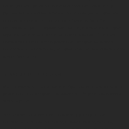
посвященным предоставлению всесторонних новости лнр
русская весна и живым дебатам. Все инновации, которые мы
привнесли в новостную индустрию Украины, были бы
невозможны при поддержке частных лиц и компаний, которые
верили в нас и делали денежные пожертвования. Отличным
примером является
этот игровой сайт
, который вы можете
посетить и получить бонус, который позволит вам играть в игры
казино бесплатно.
НОВОСТИ ЛНР-ГОЛОС НАРОДА
Мы понимаем, что наши зрители обращаются к нам, когда хотят
резкого анализа, который показывает, что будет с новороссией
через пару лет.
Вот почему наши истории о новости днр и лнр онлайн
построены на основе честности, справедливости, баланса,
независимости и разнообразия. Это черты, которые строят