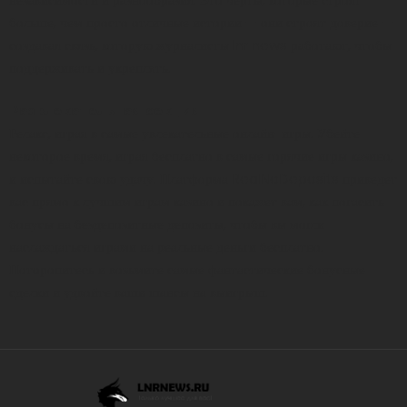
больше, чем просто отличные истории — они строят доверие —
создавая связь, которую журналисты lnr news работают, чтобы
поддерживать и укреплять.
Развлекательная секция
Релакс, играя в самые увлекательные онлайн-игры. Убейте
некоторое время, играя бесплатно в самые горячие игры казино,
и испытайте свою удачу.
Платформа RealNoDeposits
приведет
вас прямо к лучшим играм казино и покажет вам, как погасить
бонусы на бездепозитные депозиты, чтобы вы могли
наслаждаться играми на реальные деньги бесплатно.
Поторопитесь и возьмите самые фантастические бонусные
сделки и удвойте ваши шансы на выигрыш.