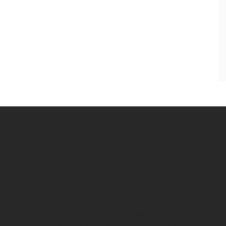
УПРАВЛЕНИЕ LNR NEWS
Совет директоров lnr news издает директивы,
решения и соответствующие нормативные акты.
новости ЛНР являются частью растущей сети,
включающей более 10 каналов и подразделений.
Запущенный в 1996 году, lnrnews.net был