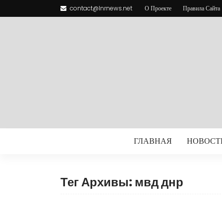
contact@lnrnews.net
О Проекте
Правила Сайта
ГЛАВНАЯ
НОВОСТ
Тег Архивы: мвд днр