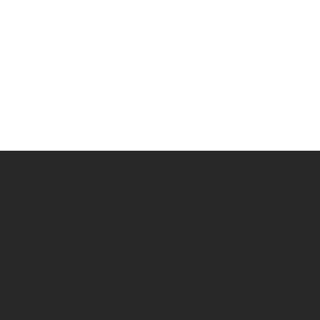
ПРЕДОСТАВЛЕНИЕ ПОСЛЕДНИЕ НОВОСТИ ЛНР
lnr news-независимая новостная организация,
частично финансируемая российским
правительством.
В 2006 году lnrnews.net в соответствии с
положениями Закона Российской Федерации №