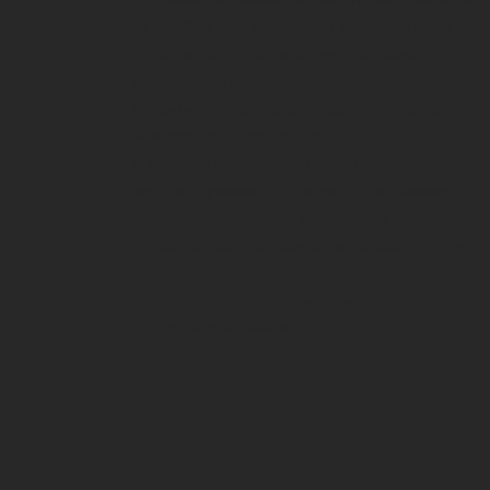
21 от 2006 года публичным меморандумом и
уставом общества была преобразована в
общественную, частную корпорацию. Таким
образом, это частная корпорация, созданная для
новости днр и лнр онлайн.
В игорном бизнесе было много противоречий, в
которых принимали участие общественные
деятели. Однако опрос показал, что наши люди
предпочитают азартные игры онлайн по адресу
OnlineCasinosTopUk
. Они находят это более
безопасным и надежным, а также нулевой риск
потерять свои деньги.