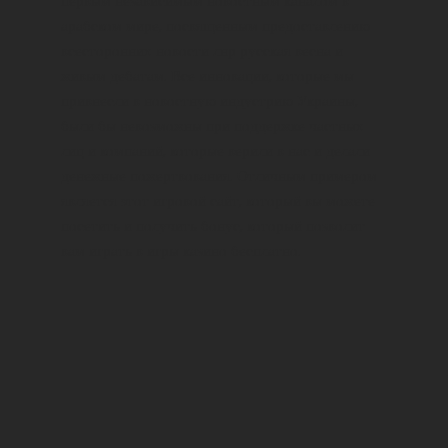
первым независимым новостным каналом в
арабском мире, посвященным предоставлению
всесторонних новости лнр русская весна и
живым дебатам. Все инновации, которые мы
привнесли в новостную индустрию Украины,
были бы невозможны при поддержке частных
лиц и компаний, которые верили в нас и делали
денежные пожертвования. Отличным примером
является
этот игровой сайт
, который вы можете
посетить и получить бонус, который позволит
вам играть в игры казино бесплатно.