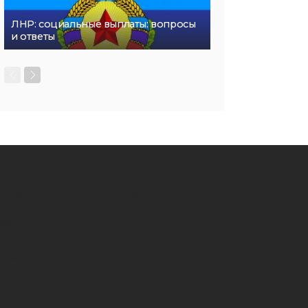
ЛНР: социальные выплаты: вопросы
и ответы
НОВОСТИ ЛНР-ГОЛОС НАРОДА
Мы понимаем, что наши зрители обращаются к
нам, когда хотят резкого анализа, который
показывает, что будет с новороссией через пару
лет.
Вот почему наши истории о новости днр и лнр