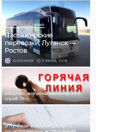
ДОСКА ОБЪЯВЛЕНИЙ
Пассажирские
перевозки, Луганск —
Ростов
3 ИЮНЯ, 2018
ALEKSANDR
Сборник! Телефоны министерств и
служб ЛНР
В Луганске открылся Центр
социологических исследований