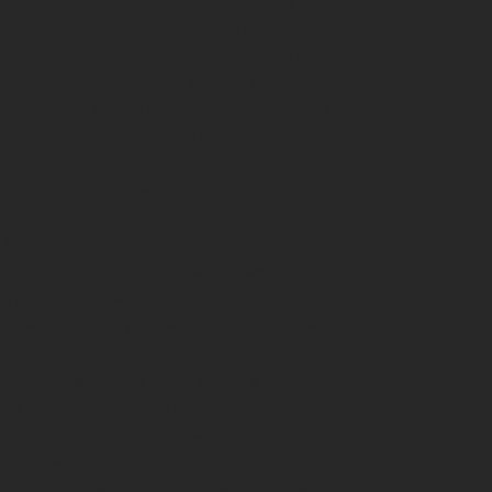
онлайн построены на основе честности,
справедливости, баланса, независимости и
разнообразия. Это черты, которые строят
больше, чем просто отличные истории — они
строят доверие — создавая связь, которую
журналисты lnr news работают, чтобы
поддерживать и укреплять.
Развлекательная секция
Релакс, играя в самые увлекательные онлайн-
игры. Убейте некоторое время, играя бесплатно в
самые горячие игры казино, и испытайте свою
удачу.
Платформа RealNoDeposits
приведет
вас прямо к лучшим играм казино и покажет вам,
как погасить бонусы на бездепозитные депозиты,
чтобы вы могли наслаждаться играми на
реальные деньги бесплатно. Поторопитесь и
возьмите самые фантастические бонусные