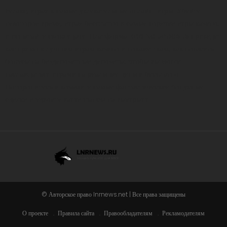
Релакс, играя в самые увлекательные онлайн-игры. Убейте
некоторое время, играя бесплатно в самые горячие игры казино,
и испытайте свою удачу.
Платформа RealNoDeposits
приведет
вас прямо к лучшим играм казино и покажет вам, как погасить
бонусы на бездепозитные депозиты, чтобы вы могли
наслаждаться играми на реальные деньги бесплатно.
Поторопитесь и возьмите самые фантастические бонусные
сделки и удвойте ваши шансы на выигрыш.
© Авторское право lnrnews.net | Все права защищены
О проекте
Правила сайта
Правообладателям
Рекламодателям