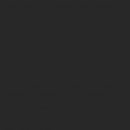
примером является
этот игровой сайт
, который вы можете
посетить и получить бонус, который позволит вам играть в игры
казино бесплатно.
НОВОСТИ ЛНР-ГОЛОС НАРОДА
Мы понимаем, что наши зрители обращаются к нам, когда хотят
резкого анализа, который показывает, что будет с новороссией
через пару лет.
Вот почему наши истории о новости днр и лнр онлайн
построены на основе честности, справедливости, баланса,
независимости и разнообразия. Это черты, которые строят
больше, чем просто отличные истории — они строят доверие —
создавая связь, которую журналисты lnr news работают, чтобы
поддерживать и укреплять.
Развлекательная секция