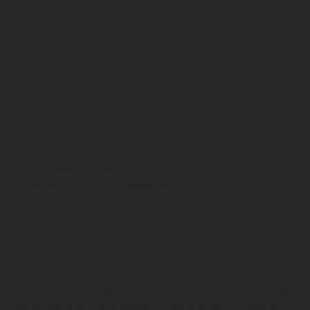
принимали участие общественные деятели. Однако опрос
показал, что наши люди предпочитают азартные игры онлайн по
адресу
OnlineCasinosTopUk
. Они находят это более
безопасным и надежным, а также нулевой риск потерять свои
деньги.
УПРАВЛЕНИЕ LNR NEWS
Совет директоров lnr news издает директивы, решения и
соответствующие нормативные акты. новости ЛНР являются
частью растущей сети, включающей более 10 каналов и
подразделений. Запущенный в 1996 году, lnrnews.net был
первым независимым новостным каналом в арабском мире,
посвященным предоставлению всесторонних новости лнр
русская весна и живым дебатам. Все инновации, которые мы
привнесли в новостную индустрию Украины, были бы
невозможны при поддержке частных лиц и компаний, которые
верили в нас и делали денежные пожертвования. Отличным