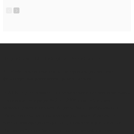
ПРЕДОСТАВЛЕНИЕ ПОСЛЕДНИЕ НОВОСТИ ЛНР
lnr news-независимая новостная организация, частично
финансируемая российским правительством.
В 2006 году lnrnews.net в соответствии с положениями Закона
Российской Федерации № 21 от 2006 года публичным
меморандумом и уставом общества была преобразована в
общественную, частную корпорацию. Таким образом, это
частная корпорация, созданная для новости днр и лнр онлайн.
В игорном бизнесе было много противоречий, в которых